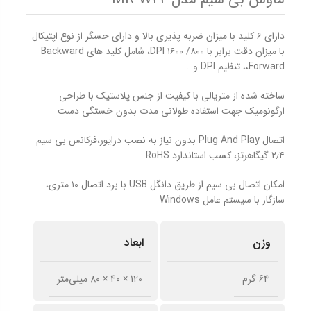
دارای ۶ کلید با میزان ضربه پذیری بالا و دارای حسگر از نوع اپتیکال
با میزان دقت برابر با ۸۰۰/ ۱۶۰۰ DPI، شامل کلید های Backward
،Forward، تنظیم DPI و…
ساخته شده از متریالی با کیفیت از جنس پلاستیک با طراحی
ارگونومیک جهت استفاده طولانی مدت بدون خستگی دست
اتصال Plug And Play بدون نیاز به نصب درایور،فرکانس بی سیم
۲٫۴ گیگاهرتز، کسب استاندارد RoHS
امکان اتصال بی سیم از طریق دانگل USB با برد اتصال ۱۰ متری،
سازگار با سیستم عامل Windows
وزن
ابعاد
64 گرم
120 × 40 × 80 میلی‌متر