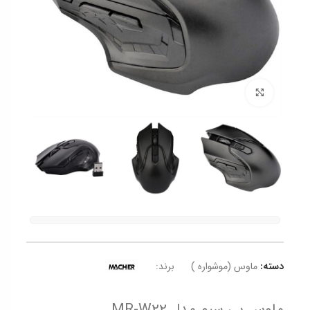
برای بزرگنمایی کلیک کنید
دسته:
ماوس (موشواره )
برند:
ماوس بی سیم مدل MR-W22