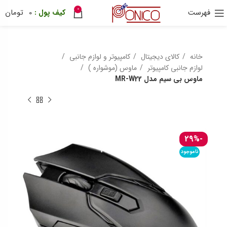
0
فهرست
0
تومان
30 هزار تومان
ترب پی
ponix
خانه
کالای دیجیتال
کامپیوتر و لوازم جانبی
لوازم جانبی کامپیوتر
ماوس (موشواره )
ماوس بی سیم مدل MR-W22
-29%
ناموجود