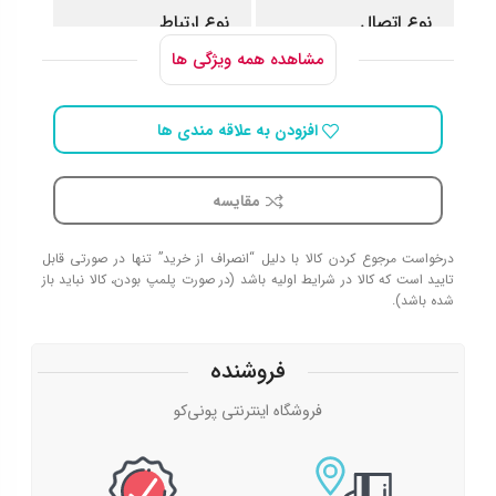
نوع اتصال
نوع ارتباط
مشاهده همه ویژگی ها
بی سیم
دانگل USB
افزودن به علاقه مندی ها
نوع حسگر
محدوده دقت
مقایسه
اپتیکال
800 تا 1600
درخواست مرجوع کردن کالا با دلیل “انصراف از خرید” تنها در صورتی قابل
تایید است که کالا در شرایط اولیه باشد (در صورت پلمپ بودن، کالا نباید باز
تعداد کلید
تعداد باطری
شده باشد).
6 عدد
2 عدد
فروشنده
فروشگاه اینترنتی پونی‌کو
نوع و سایز باطری
برد موس
باتری نیم‌قلمی (سایز
10 متر