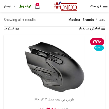
0
فهرست
0
تومان
30 هزار تومان
ترب پی
ponix
خانه
Brands
Macher
Showing all 9 results
نمایش سایدبار
فیلتر ها
-29%
ناموجود
ماوس بی سیم مدل MR-W22