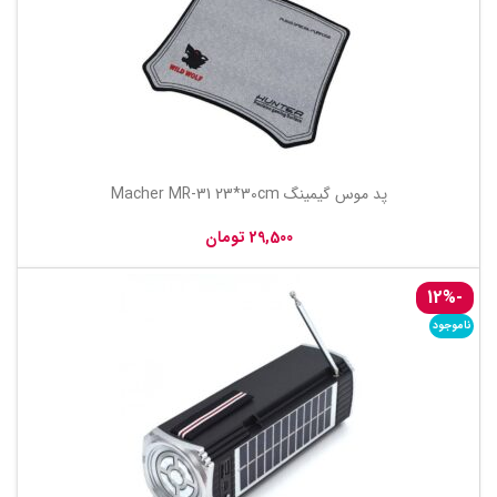
پد موس گیمینگ Macher MR-31 23*30cm
تومان
-12%
ناموجود