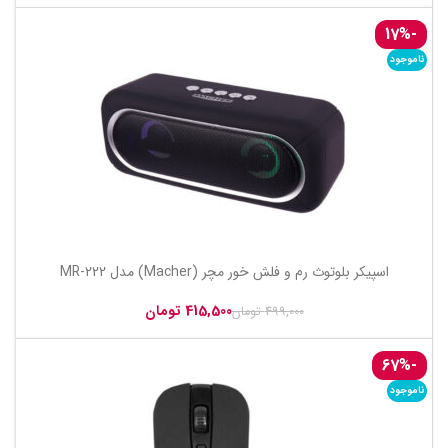
-17%
ناموجود
اسپیکر بلوتوث رم و فلش خور مچر (Macher) مدل MR-222
415,500
تومان
499,000
تومان
-67%
ناموجود