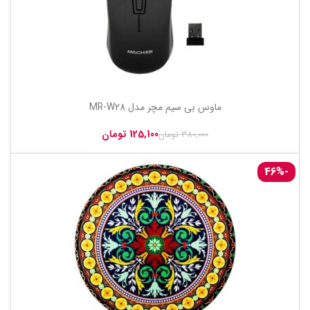
ماوس بی سیم مچر مدل MR-W28
125,100
تومان
380,000
تومان
-46%