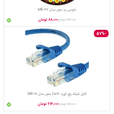
ماوس پد مچر مدل MR-32
88,000
تومان
163,000
تومان
-57%
کابل شبکه پچ کورد Cat6 مچر مدل MR-111
213,000
تومان
500,000
تومان