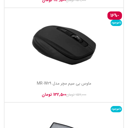
113,500
تومان
159,000
تومان
-16%
ناموجود
ماوس بی سیم مچر مدل MR-W29
132,500
تومان
157,000
تومان
ناموجود