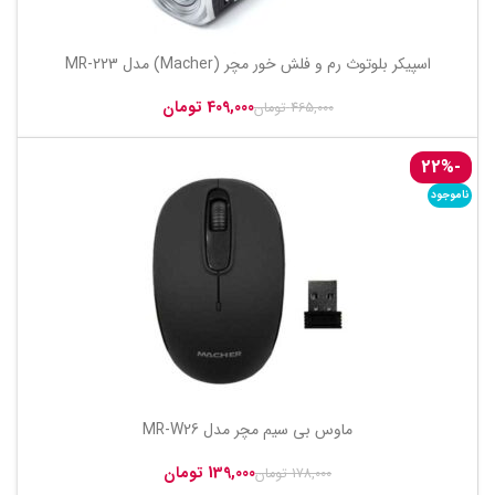
اسپیکر بلوتوث رم و فلش خور مچر (Macher) مدل MR-223
409,000
تومان
465,000
تومان
-22%
ناموجود
ماوس بی سیم مچر مدل MR-W26
139,000
تومان
178,000
تومان