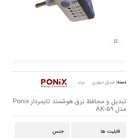
برای بزرگنمایی کلیک کنید
دسته:
تبدیل دیواری
برند:
تبدیل و محافظ برق هوشمند تایمردار Ponix
مدل AK-59
قابلیت ها
جنس