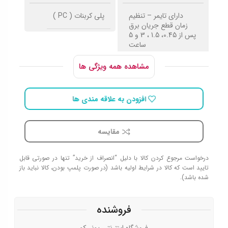
دارای تایمر – تنظیم
پلی کربنات ( PC )
زمان قطع جریان برق
پس از 0.45، 1.5 ، 3 و 5
ساعت
مشاهده همه ویژگی ها
حداکثر جریان انتقالی
حداقل ولتاژ برای قطع
شدن جریان
افزودن به علاقه مندی ها
10A
170V
مقایسه
حداکثر ولتاژ برای قطع
درخواست مرجوع کردن کالا با دلیل “انصراف از خرید” تنها در صورتی قابل
شدن جریان
تایید است که کالا در شرایط اولیه باشد (در صورت پلمپ بودن، کالا نباید باز
شده باشد).
245V
فروشنده
فروشگاه اینترنتی پونی‌کو