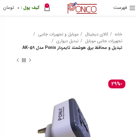
0
فهرست
0
تومان
30 هزار تومان
ترب پی
ponix
خانه
کالای دیجیتال
موبایل و تجهیزات جانبی
تجهیزات جانبی موبایل
تبدیل دیواری
تبدیل و محافظ برق هوشمند تایمردار Ponix مدل AK-59
-29%