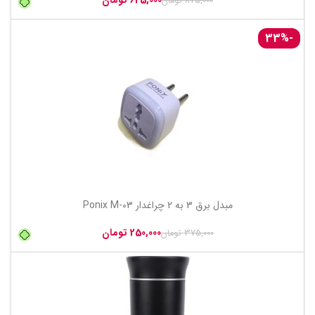
625,000
تومان
875,000
تومان
-33%
مبدل برق 3 به 2 چراغدار Ponix M-03
250,000
تومان
375,000
تومان