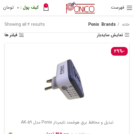
0
فهرست
0
تومان
30 هزار تومان
ترب پی
ponix
خانه
Brands
Ponix
Showing all 4 results
نمایش سایدبار
فیلتر ها
-29%
تبدیل و محافظ برق هوشمند تایمردار Ponix مدل AK-59