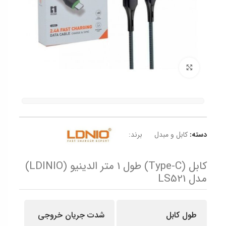
برای بزرگنمایی کلیک کنید
دسته:
کابل و مبدل
برند:
کابل (Type-C) طول 1 متر الدینیو (LDINIO)
مدل LS521
طول کابل
شدت جریان خروجی