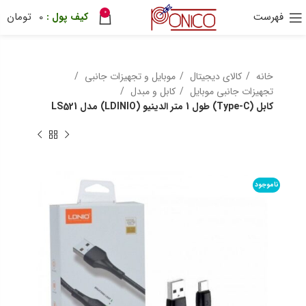
0
فهرست
0
تومان
30 هزار تومان
ترب پی
ponix
خانه
کالای دیجیتال
موبایل و تجهیزات جانبی
تجهیزات جانبی موبایل
کابل و مبدل
کابل (Type-C) طول 1 متر الدینیو (LDINIO) مدل LS521
ناموجود