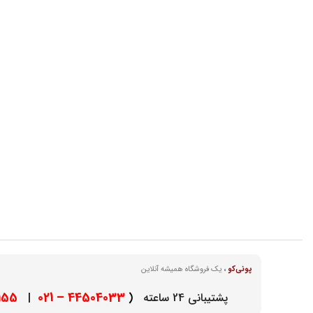
پونی‌کو
،
یک فروشگاه همیشه آنلاین
– 021
44504033 – 021
پشتیبانی 24 ساعته
(
|