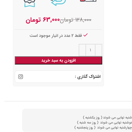
63,000
تومان
128,000
تومان
فقط 2 عدد در انبار موجود است
افزودن به سبد خرید
اشتراک گذاری :
(
روز یکشنبه )
(
روز سه شنبه )
)
روز پنجشنبه )