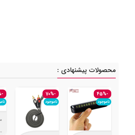
محصولات پیشنهادی :
-42%
-70%
-45%
ناموجود
ناموجود
نام
01
00