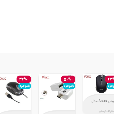
-36%
-50%
وجود
ناموجود
ناموجود
موس Asus مدل
AE-
91,5
تومان