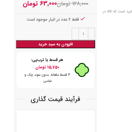
63,000
تومان
128,000
تومان
یید است که کالا در
فقط 2 عدد در انبار موجود است
افزودن به سبد خرید
هر قسط با ترب‌پی:
15,750
تومان
۴ قسط ماهانه. بدون سود، چک و
ضامن.
فرآیند قیمت گذاری