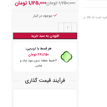
1,125,000
تومان
1,750,000
تومان
موجود در انبار
یید است که کالا در
افزودن به سبد خرید
هر قسط با ترب‌پی:
281,250
تومان
۴ قسط ماهانه. بدون سود، چک و
ضامن.
فرآیند قیمت گذاری