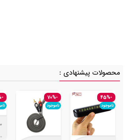
محصولات پیشنهادی :
-42%
-70%
-45%
ناموجود
ناموجود
نام
01
00