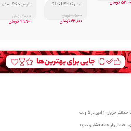
53,00
تومان
مبدل OTG USB-C
ماوس جکنگ مدل
JM-009
125,000
تومان
78,000
تومان
63,000
تومان
49,900
تومان
 احتمالی از جمله فشار و ضربه