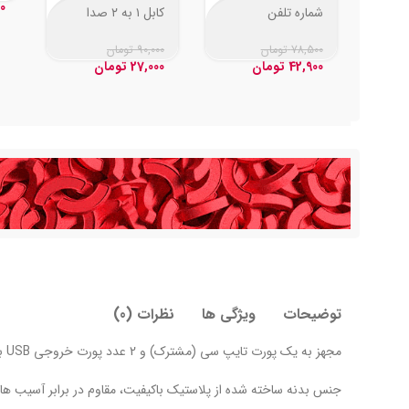
0
شماره تلفن
کابل ۱ به ۲ صدا
مخصوص پارک
Orange 1.5m
خودرو
78,500
تومان
90,000
تومان
42,900
تومان
27,000
تومان
توضیحات
ویژگی ها
نظرات (0)
مجهز به یک پورت تایپ سی (مشترک) و 2 عدد پورت خروجی USB با حداکثر جریان 2 آمپر در 5 ولت
جنس بدنه ساخته شده از پلاستیک باکیفیت، مقاوم در برابر آسیب های