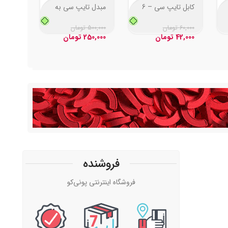
مبدل تایپ سی به
کابل تایپ سی – 6
موس 
صدا سامسونگ
آمپر
بازی 
M_600
500,000
تومان
60,000
تومان
500,000
250,000
تومان
42,000
تومان
50,000
فروشنده
فروشگاه اینترنتی پونی‌کو