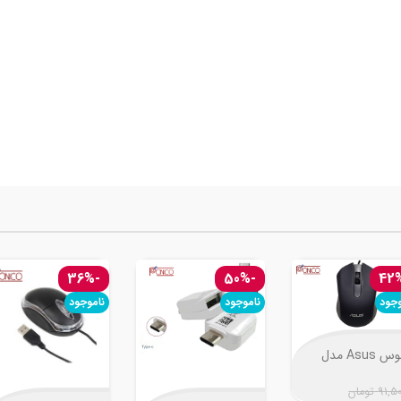
-36%
-50%
وجود
ناموجود
ناموجود
موس Asus مدل
AE-
91,5
تومان