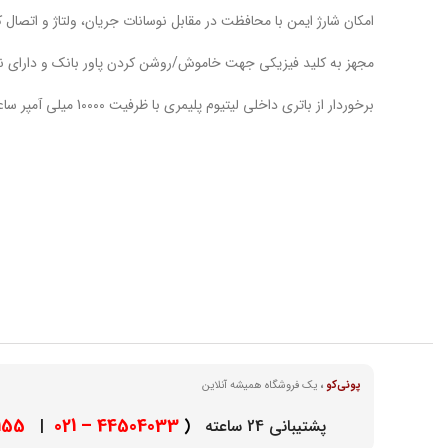
امکان شارژ ایمن با محافظت در مقابل نوسانات جریان، ولتاژ و اتصال کوتاه، 
مجهز به کلید فیزیکی جهت خاموش/روشن کردن پاور بانک و دارای نشانگر LED جهت نمایش شارژ باقی مانده بص
برخوردار از باتری داخلی لیتیوم پلیمری با ظرفیت 10000 میلی آمپر ساعت با قابلیت شارژ مجدد از طریق پورت تایپ سی و کابل همراه
پونی‌کو
،
یک فروشگاه همیشه آنلاین
– 021
44504033 – 021
پشتیبانی 24 ساعته
(
|