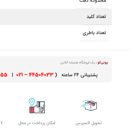
محدوده دقت
تعداد کلید
تعداد باطری
پونی‌کو
،
یک فروشگاه همیشه آنلاین
– 021
44504033 – 021
پشتیبانی 24 ساعته
(
|
تحویل اکسپرس
امکان پرداخت در محل
۷ روز هفته، ۲۴ ساعته