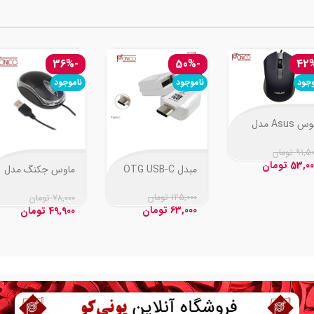
-36%
-50%
وجود
ناموجود
ناموجود
موس Asus مدل
AE-
91,5
تومان
53,00
تومان
مبدل OTG USB-C
ماوس جکنگ مدل
JM-009
125,000
تومان
78,000
تومان
63,000
تومان
49,900
تومان