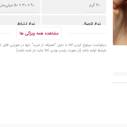
40 گرم
90 × 30 × 50 میلی‌متر
نوع اتصال
نوع ارتباط
مشاهده همه ویژگی ها
با سیم
USB
درخواست مرجوع کردن کالا با دلیل “انصراف از خرید” تنها در صورتی قابل تا
شرایط اولیه باشد (در صورت پلمپ بودن، کالا نباید باز شده باشد).
نوع حسگر
محدوده دقت
اپتیکال
800 تا 1600
تعداد کلید
تعداد باطری
3 عدد
ندارد