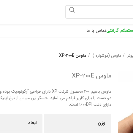
ponix
ستعلام گارانتی
تماس با ما
یوتر
ماوس (موشواره )
ماوس XP-200E
ماوس XP-200E
ماوس باسیم 200 محصول شرکت XP دارای طراحی آرگونومی
دو دست را برای کاربر فراهم می نماید. حسگر این ماوس از نوع اپتیک
دارای دقت 1600DPI است.
وزن
ابعاد