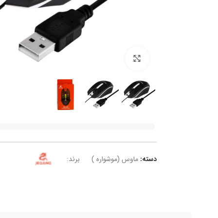
برای بزرگنمایی کلیک کنید
دسته:
ماوس (موشواره )
برند: