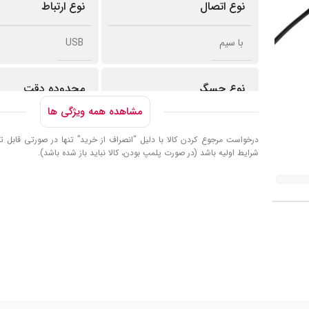
نوع اتصال
نوع ارتباط
با سیم
USB
نوع حسگر
محدوده دقت
مشاهده همه ویژگی ها
اپتیکال
800 تا 1600
درخواست مرجوع کردن کالا با دلیل “انصراف از خرید” تنها در صورتی قابل تا
شرایط اولیه باشد (در صورت پلمپ بودن، کالا نباید باز شده باشد).
تعداد کلید
طول کابل
3 عدد
120 سانتیمتر