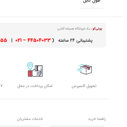
طول کابل
پونی‌کو
،
یک فروشگاه همیشه آنلاین
– 021
44504033 – 021
پشتیبانی 24 ساعته
(
|
تحویل اکسپرس
امکان پرداخت در محل
۷ روز هفته، ۲۴ ساعته
راهنما خرید
خدمات مشتریان