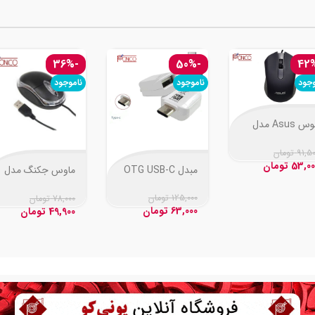
-36%
-50%
وجود
ناموجود
ناموجود
موس Asus مدل
AE-
91,5
تومان
53,00
تومان
مبدل OTG USB-C
ماوس جکنگ مدل
JM-009
125,000
تومان
78,000
تومان
63,000
تومان
49,900
تومان