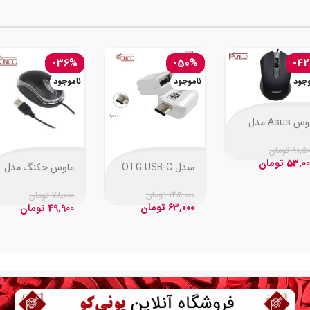
-36%
-50%
-4
وجود
ناموجود
ناموجود
موس Asus مدل
AE-
91,5
تومان
53,00
تومان
مبدل OTG USB-C
ماوس جکنگ مدل
JM-009
125,000
تومان
78,000
تومان
63,000
تومان
49,900
تومان