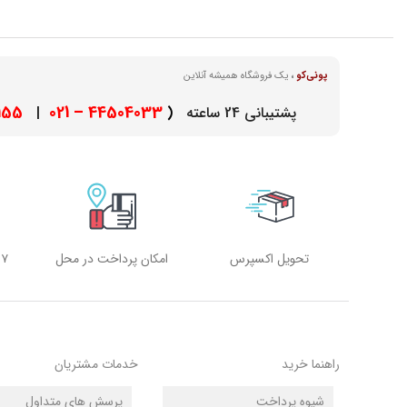
پونی‌کو
،
یک فروشگاه همیشه آنلاین
– 021
44504033 – 021
پشتیبانی 24 ساعته
(
|
تحویل اکسپرس
امکان پرداخت در محل
۷ روز هفته، ۲۴ ساعته
راهنما خرید
خدمات مشتریان
شیوه پرداخت
پرسش های متداول