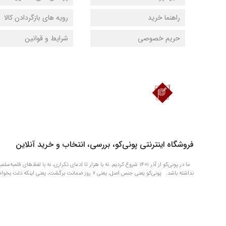
راهنما خرید
رویه های بازگردادن کالا
حریم خصوصی
شرایط و قوانین
دانلود اپلیکیشن فروشگاه پونی‌کو
فروشگاه اینترنتی پونی‌کو، بررسی، انتخاب و خرید آنلاین
ما در پونی‌کو از آذر ۱۴۰۱ شروع کردیم. نه با هزار تا ادعای تکراری، نه با 
نداشته باشد. پونی‌کو یعنی جنس اصل، یعنی ۷ روز ضمانت برگشت، یعنی اینکه دلت بخواهد چیزی را الان بگیری و بعداً آروم آروم حسابی‌اش را بدهی.