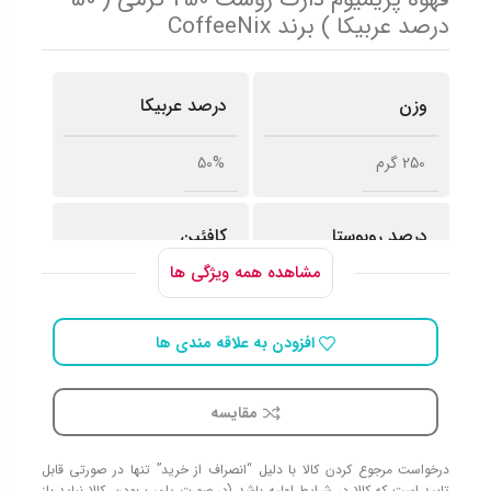
درصد عربیکا ) برند CoffeeNix
وزن
درصد عربیکا
250 گرم
50%
درصد روبوستا
کافئین
مشاهده همه ویژگی ها
1.6 ~ 3.1 %
50%
افزودن به علاقه مندی ها
مناسب برای
مقایسه
اسپرسوساز
,
دانه قهوه
,
فرانسه ساز
,
موکاپات
درخواست مرجوع کردن کالا با دلیل “انصراف از خرید” تنها در صورتی قابل
تایید است که کالا در شرایط اولیه باشد (در صورت پلمپ بودن، کالا نباید باز