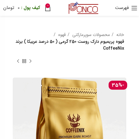
0
فهرست
0
تومان
30 هزار تومان
ترب پی
ponix
خانه
محصولات سوپرمارکتی
قهوه
قهوه پریمیوم دارک روست 250 گرمی ( 50 درصد عربیکا ) برند
CoffeeNix
-35%