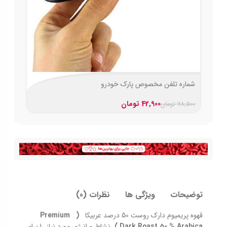
شماره تلفن مخصوص پارک خودرو
42,900
تومان
78,500
تومان
توضیحات
ویژگی ها
نظرات (0)
قهوه پريميوم دارك روست 50 درصد عربیکا
( Premium
Dark Roast 50 % Arabica )
نشاط و انرژی مورد نیاز را برای