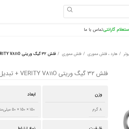
ponix
ستعلام گارانتی
تماس با ما
یوتر
هارد ، فلش مموری
فلش مموری
فلش ۳۲ گیگ وریتی VERITY V811O + تبدیل OTG
فلش ۳۲ گیگ وریتی VERITY V811O + تبدیل OTG
وزن
ابعاد
8 گرم
150 × 150 × 50 میلی‌متر
ظرفیت
نوع ارتباط