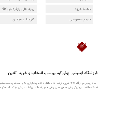
راهنما خرید
رویه های بازگردادن کالا
حریم خصوصی
شرایط و قوانین
دانلود اپلیکیشن فروشگاه پونی‌کو
فروشگاه اینترنتی پونی‌کو، بررسی، انتخاب و خرید آنلاین
ما در پونی‌کو از آذر ۱۴۰۱ شروع کردیم. نه با هزار تا ادعای تکراری، نه با 
نداشته باشد. پونی‌کو یعنی جنس اصل، یعنی ۷ روز ضمانت برگشت، یعنی اینکه دلت بخواهد چیزی را الان بگیری و بعداً آروم آروم حسابی‌اش را بدهی.