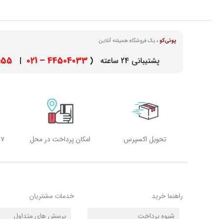
پونی‌کو
،
یک فروشگاه همیشه آنلاین
– 021
44504033 – 021
پشتیبانی 24 ساعته
(
|
تحویل اکسپرس
امکان پرداخت در محل
۷ روز هفته، ۲۴ ساعته
راهنما خرید
خدمات مشتریان
شیوه پرداخت
پرسش های متداول