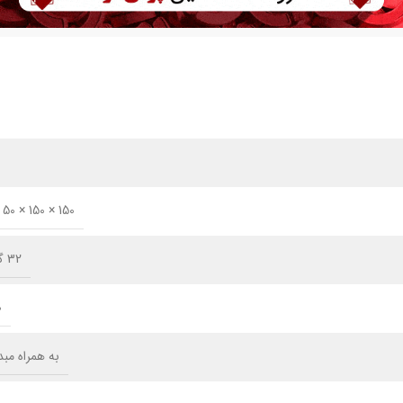
150 × 150 × 50 میلی‌متر
32 گیگابایت
۰
به همراه مبدل 