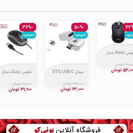
-36%
-50%
وجود
ناموجود
ناموجود
موس Asus مدل
AE-
91,5
تومان
53,00
تومان
مبدل OTG USB-C
ماوس جکنگ مدل
JM-009
125,000
تومان
78,000
تومان
63,000
تومان
49,900
تومان