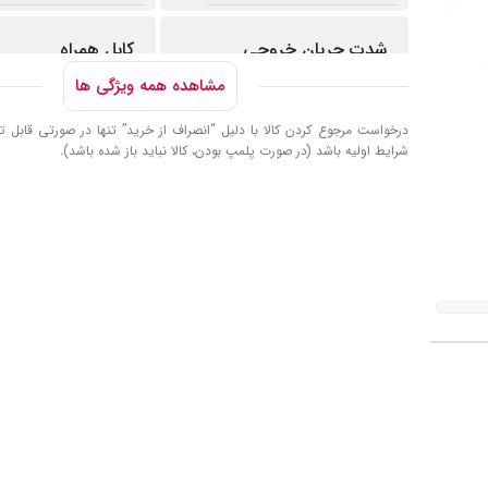
شدت جریان خروجی
کابل همراه
مشاهده همه ویژگی ها
1.5 آمپر مخصوص تبلت و موبایل
کابل لایتنینگ 100 سانتی متری
,
۲.۰ آمپر مخصوص تبلت و
درخواست مرجوع کردن کالا با دلیل “انصراف از خرید” تنها در صورتی قابل تا
موبایل
,
۳.۰ آمپر مخصوص تبلت
شرایط اولیه باشد (در صورت پلمپ بودن، کالا نباید باز شده باشد).
و موبایل
نوع شارژر
شارژر دیواری