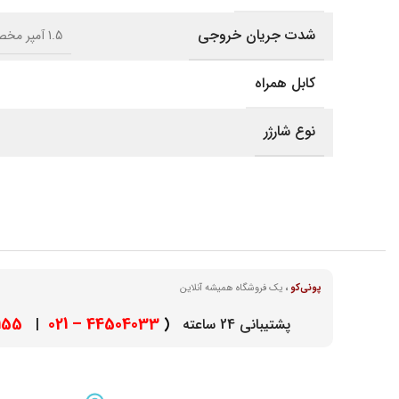
شدت جریان خروجی
1.5 آمپر مخصوص تبلت و موبایل
کابل همراه
نوع شارژر
پونی‌کو
،
یک فروشگاه همیشه آنلاین
– 021
44504033 – 021
پشتیبانی 24 ساعته
(
|