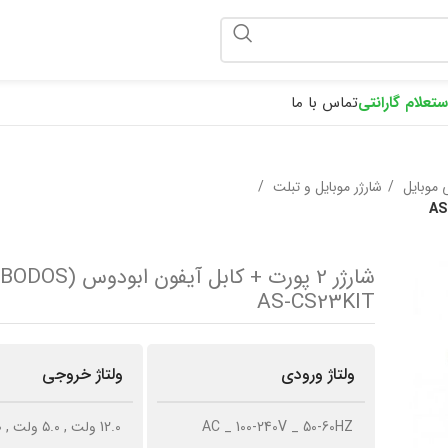
ponix
ستعلام گارانتی
تماس با ما
 موبایل
شارژر موبایل و تبلت
AS-CS23KIT
ولتاژ ورودی
ولتاژ خروجی
AC _ 100-240V _ 50-60HZ
12.0 ولت
,
۵.۰ ولت
,
0