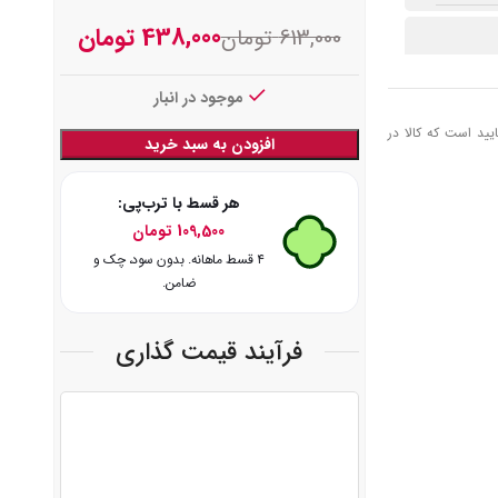
438,000
تومان
613,000
تومان
موجود در انبار
یید است که کالا در
افزودن به سبد خرید
هر قسط با ترب‌پی:
109,500
تومان
۴ قسط ماهانه. بدون سود، چک و
ضامن.
فرآیند قیمت گذاری