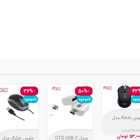
-36%
-50%
وجود
ناموجود
ناموجود
موس Asus مدل
AE-
91,5
تومان
53,00
تومان
مبدل OTG USB-C
ماوس جکنگ مدل