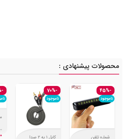
محصولات پیشنهادی :
-42%
-70%
-45%
ناموجود
ناموجود
نام
01
00
0
شماره تلفن
کابل ۱ به ۲ صدا