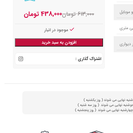
438,000
تومان
613,000
تومان
موجود در انبار
افزودن به سبد خرید
 دیواری
اشتراک گذاری :
(
روز یکشنبه )
(
روز سه شنبه )
)
روز پنجشنبه )