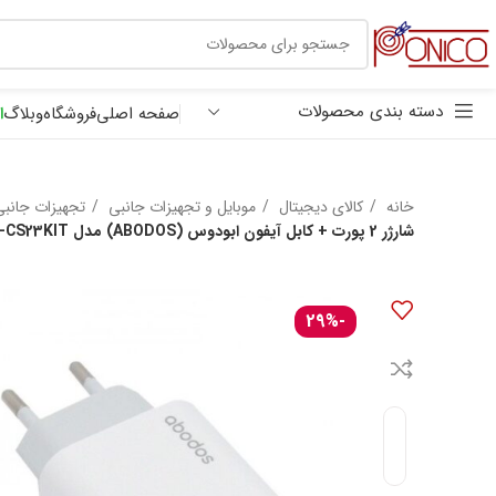
30 هزار تومان
ترب پی
دسته بندی محصولات
صفحه اصلی
فروشگاه
وبلاگ
ا
خانه
کالای دیجیتال
موبایل و تجهیزات جانبی
تجهیزات جانبی
شارژر 2 پورت + کابل آیفون ابودوس (ABODOS) مدل AS-CS23KIT
-29%