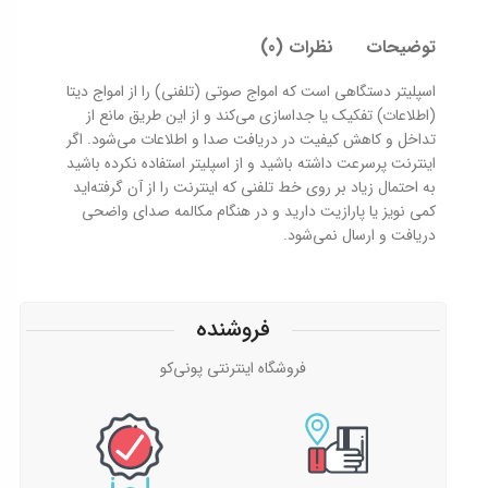
توضیحات
نظرات (0)
اسپليتر دستگاهي است که امواج صوتي (تلفني) را از امواج ديتا
(اطلاعات) تفکيک يا جداسازي مي‌کند و از اين طريق مانع از
تداخل و کاهش کيفيت در دريافت صدا و اطلاعات مي‌شود. اگر
اينترنت پرسرعت داشته باشيد و از اسپليتر استفاده نکرده باشيد
به احتمال زياد بر روي خط تلفني که اينترنت را از آن گرفته‌ايد
کمي نويز يا پارازيت داريد و در هنگام مکالمه صداى واضحى
دريافت و ارسال نمي‌شود.
فروشنده
فروشگاه اینترنتی پونی‌کو