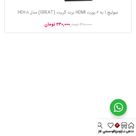
سوئیچ 1 به 2 پورت HDMI برند گریت (GREAT) مدل HD201
230,000
تومان
380,000
تومان
خانه
فروشگاه
پونی‌کو
علاقه مندی ها
حساب کاربری من