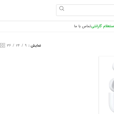
ponix
ستعلام گارانتی
تماس با ما
نمایش
9
24
36