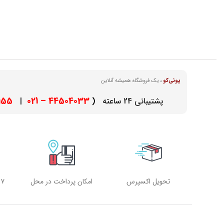
پونی‌کو
،
یک فروشگاه همیشه آنلاین
– 021
44504033 – 021
پشتیبانی 24 ساعته
(
|
تحویل اکسپرس
امکان پرداخت در محل
۷ روز هفته، ۲۴ ساعته