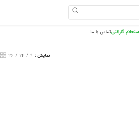
ponix
ستعلام گارانتی
تماس با ما
نمایش
9
24
36