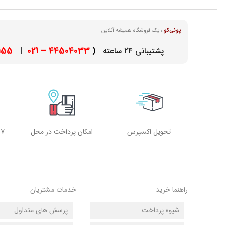
پونی‌کو
،
یک فروشگاه همیشه آنلاین
– 021
44504033 – 021
پشتیبانی 24 ساعته
(
|
تحویل اکسپرس
امکان پرداخت در محل
۷ روز هفته، ۲۴ ساعته
راهنما خرید
خدمات مشتریان
شیوه پرداخت
پرسش های متداول