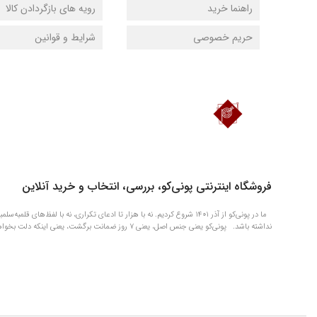
راهنما خرید
رویه های بازگردادن کالا
حریم خصوصی
شرایط و قوانین
دانلود اپلیکیشن فروشگاه پونی‌کو
فروشگاه اینترنتی پونی‌کو، بررسی، انتخاب و خرید آنلاین
ما در پونی‌کو از آذر ۱۴۰۱ شروع کردیم. نه با هزار تا ادعای تکراری، نه با 
نداشته باشد. پونی‌کو یعنی جنس اصل، یعنی ۷ روز ضمانت برگشت، یعنی اینکه دلت بخواهد چیزی را الان بگیری و بعداً آروم آروم حسابی‌اش را بدهی.