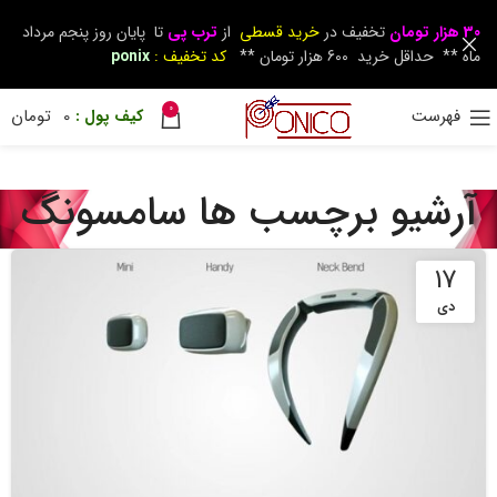
30 هزار تومان
تخفیف در
خرید قسطی
از
ترب پی
تا پایان روز پنجم مرداد
ماه ** حداقل خرید 600 هزار تومان **
کد تخفیف :
ponix
0
فهرست
0
تومان
آرشیو برچسب ها سامسونگ
17
دی