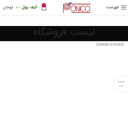
0
فهرست
0
تومان
30 هزار تومان
ترب پی
ponix
لیست فروشگاه
[dokan-stores]
سایدبار