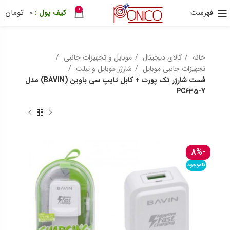
0
فهرست
0
تومان
30 هزار تومان
ترب پی
ponix
خانه
کالای دیجیتال
موبایل و تجهیزات جانبی
تجهیزات جانبی موبایل
شارژر موبایل و تبلت
فست شارژر تک پورت + کابل تایپ سی باوین (BAVIN) مدل
PC635-Y
-8%
ناموجود