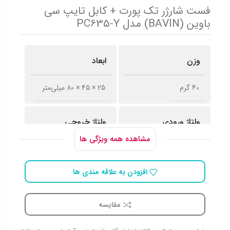
فست شارژر تک پورت + کابل تایپ سی
باوین (BAVIN) مدل PC635-Y
وزن
ابعاد
40 گرم
25 × 45 × 80 میلی‌متر
ولتاژ ورودی
ولتاژ خروجی
مشاهده همه ویژگی ها
AC _ 100-240V _ 50-
۵.۰ ولت
60HZ
افزودن به علاقه مندی ها
شدت جریان خروجی
کابل همراه
مقایسه
2.4 آمپر مخصوص تبلت
USB Type-C
و موبایل