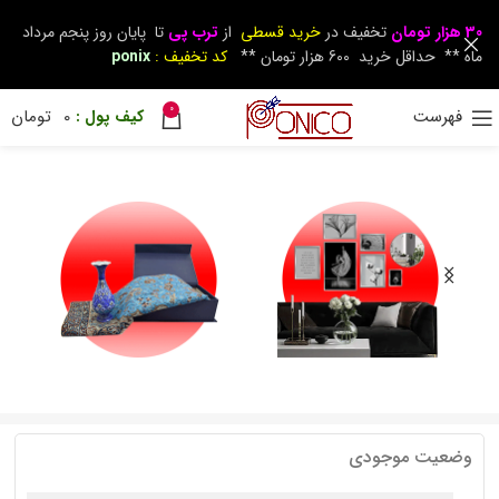
30 هزار تومان
تخفیف در
خرید قسطی
از
ترب پی
تا پایان روز پنجم مرداد
ماه ** حداقل خرید 600 هزار تومان **
کد تخفیف :
ponix
0
فهرست
0
تومان
وضعیت موجودی
دکوراتیو
زیرسیگاری