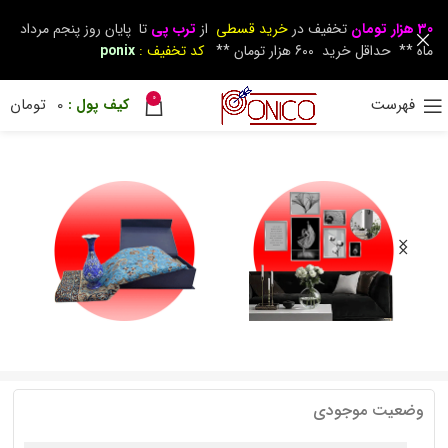
30 هزار تومان
تخفیف در
خرید قسطی
از
ترب پی
تا پایان روز پنجم مرداد
ماه ** حداقل خرید 600 هزار تومان **
کد تخفیف :
ponix
0
فهرست
0
تومان
وضعیت موجودی
دکوراتیو
زیرسیگاری