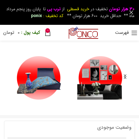
30 هزار تومان
تخفیف در
خرید قسطی
از
ترب پی
تا پایان روز پنجم مرداد
ماه ** حداقل خرید 600 هزار تومان **
کد تخفیف :
ponix
0
فهرست
0
تومان
وضعیت موجودی
دکوراتیو
زیرسیگاری