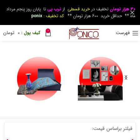
30 هزار تومان
تخفیف در
خرید قسطی
از
ترب پی
تا پایان روز پنجم مرداد
ماه ** حداقل خرید 600 هزار تومان **
کد تخفیف :
ponix
0
فهرست
0
تومان
فیلتر براساس قیمت: