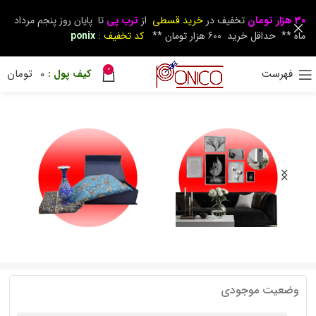
30 هزار تومان
تخفیف در
خرید قسطی
از
ترب پی
تا پایان روز پنجم مرداد
ماه ** حداقل خرید 600 هزار تومان **
کد تخفیف :
ponix
0
فهرست
0
تومان
وضعیت موجودی