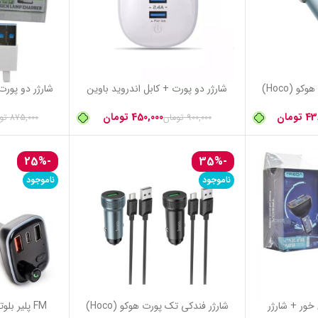
دروید باوین
شارژر دو پورت + کابل لایتنینگ باوین
شارژر 2 پ
(bavin) مدل PC363Y
(ABODOS) مدل AS-CS23KIT
تومان
438,000
تومان
875,000
تومان
613,000
توما
-37%
-25%
ناموجود
ناموجود
شارژر فندکی تک پورت هوکو (Hoco)
FM پلیر بلوتوث فلش خور + شارژر
فست