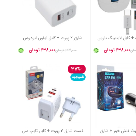
ورت + کابل آیفون ابودوس
438,000
تومان
ن
 شارژر 2 پورت + کابل تایپ سی