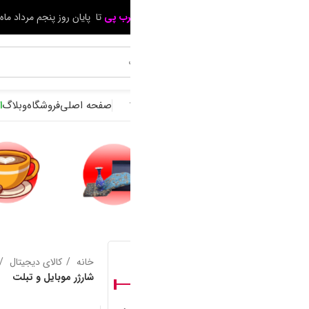
ب پی
تا پایان روز پنجم مرداد ماه ** حداقل خرید 600 هزار تومان **
کد تخفیف
صفحه اصلی
فروشگاه
وبلاگ
استعلام گارانتی
تماس با ما
خانه
کالای دیجیتال
موبایل و تجهیزات جانبی
تجهیزات جانبی مو
شارژر موبایل و تبلت
محصولات
یگاری
قهوه