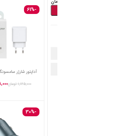
سوپرمارکتی
-41%
-61%
آداپتور شارژر سامسونگ 15W USB-C
شارژر فندکی 
PD
(SAMSUNG) مدل SX925U
438,000
تومان
163,000
1,125,000
تومان
275,000
تومان
-50%
-30%