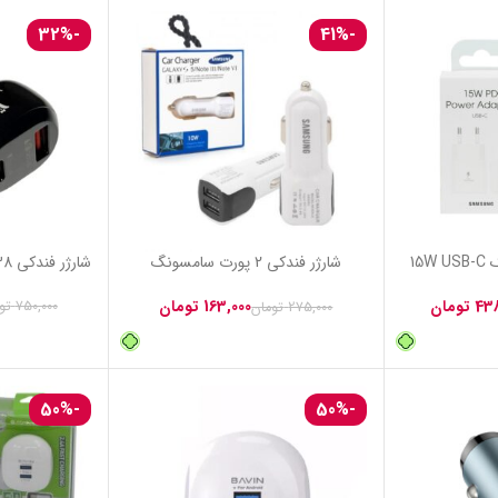
و گرمایش
شارژی، همراه
-38%
-32%
2 پورت سامسونگ
شارژر فندکی 38 وات وونک مدل VC-10
513,000
تومان
تومان
750,000
تومان
1,625,000
توما
-29%
-50%