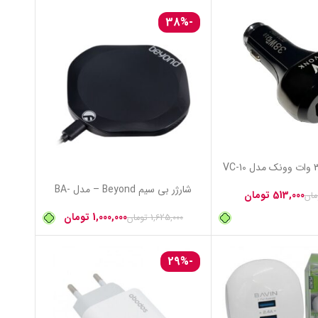
شارژر بی سیم Beyond – مدل BA-
1030
1,000,000
تومان
ن