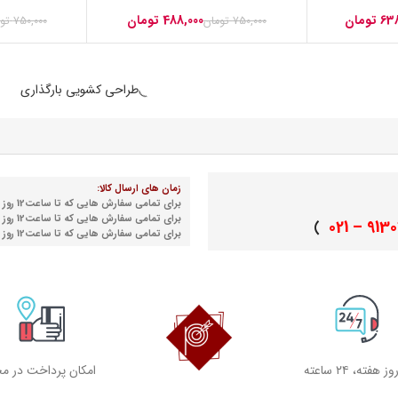
فندکی 20W سه پورت (TREQA) مدل
هیسکا (HISKA) مدل H-115PD
MP3-2
تومان
563,000
تومان
750,000
تومان
1,875,000
توما
طراحی کشویی بارگذاری
 های ارسال کالا:
تمامی سفارش هایی که تا ساعت12 روز شنبه نهایی می شوند
(
روز یکشنبه )
مامی سفارش هایی که تا ساعت12 روز دوشنبه نهایی می شوند
(
روز سه شنبه )
مامی سفارش هایی که تا ساعت12 روز چهارشنبه نهایی می شوند
)
روز پنجشنبه )
امکان پرداخت در محل
7روز ضمانت بازگشت کالا
ضم