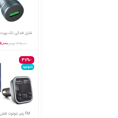
شارژر فندکی تک پورت هوکو (Hoco)
شارژر دو پورت + کابل ان
مدل Z49A
(bavin) مدل PC363Y
438,000
تومان
450,000
625,000
تومان
900,000
تومان
-35%
-37%
ناموجود
ناموجود
FM پلیر بلوتوث فلش خور + شارژر