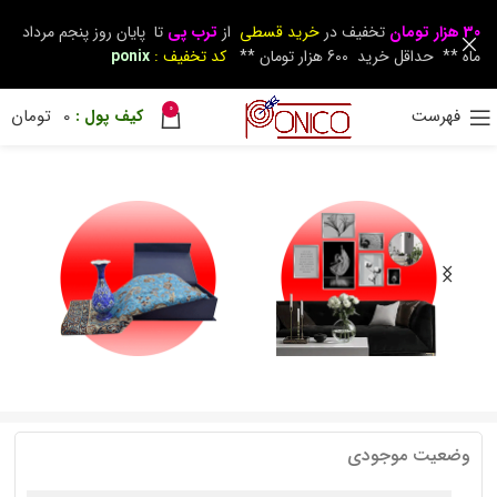
30 هزار تومان
تخفیف در
خرید قسطی
از
ترب پی
تا پایان روز پنجم مرداد
ماه ** حداقل خرید 600 هزار تومان **
کد تخفیف :
ponix
0
فهرست
0
تومان
وضعیت موجودی
دکوراتیو
زیرسیگاری