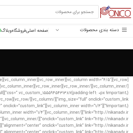
30 هزار تومان
ترب پی
دسته بندی محصولات
صفحه اصلی
فروشگاه
وبلاگ
ا
ment=”center” onclick=”custom_link”