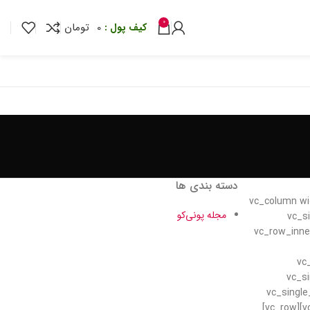
0
0
تومان
دسته بندی ها
[/vc_column_inner][/vc_row_inner][vc_row_inner][vc_column_inner][nikan-offer][/vc_colum
مجله پونی‌کو
css=”.vc_custom_1555945
img_size=”full” onclick=”c
link=”
onclick=”custom_
alignment=”center” onclick=”custom_link” link
img_size=”full” alignment=”center” onclick=”custom_link” link=”http://nikanadv.ir”][/vc_column_inner][/vc_row_inner][/vc_column][/vc_row][vc_row]