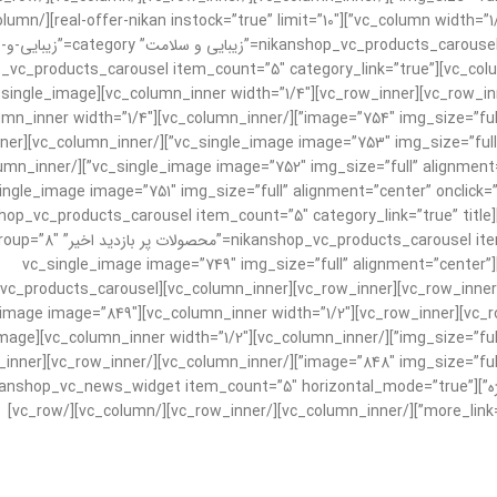
[=”4/5″][nikanshop_vc_products_carousel item_count=”4″ category_link=”true” title
w][vc_row][vc_column][vc_row_inner][vc_column_inner][nikanshop_vc_products_carousel item_count=”5″ category_link=”true”
title=”کالای دیجیتال” category=”کالای-دیجیتال”][/ner][vc_row_inner][vc_column_inner width=”1/4″][vc_single_image
column_inner][vc_column_inner
[/vc_column_inner][/vc_row_inner][vc_row_inner][vc_column_inner][vc_single_image image=”749″ img_size=”full” alignment=”center”
[/vc_column_inner][/vc_row_inner][vc_row_inner][vc_column_inner][nikanshop_vc_products_carousel
item_count=”5″ title=”جدیدترین کالاها”][/lumn_inner width=”1/2″][vc_single_image image=”849″
vc_column_inner width=”1/2″][vc_single_image
[vc_column_inner][nikanshop_vc_brands_carousel title=”برندهای ویژه”][nshop_vc_news_widget item_count=”5″ horizontal_mode=”true