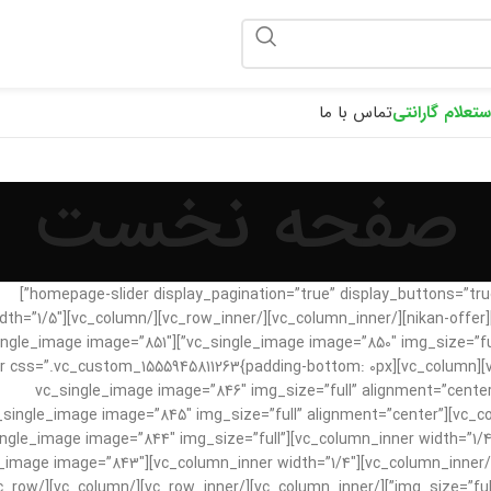
ponix
ستعلام گارانتی
تماس با ما
صفحه نخست
[vc_row][vc_column width=”4/5″][vc_row_inner][vc_column_inner][homepage-slider display_pagination=”true” display_buttons=”true”]
n_inner][/vc_row_inner][/vc_column][vc_column width=”1/5″
431387{padding-left: 0px !important;}”][vc_single_image image=”850″ img_size=”full”][vc_single_image image=”851″
ustom_link”][/vc_column][/vc_row][vc_row][vc_column][vc_row_inner css=”.vc_custom_1555945811263{padding-bottom: 0px
!important;}”][vc_column_inner width=”1/4″][vc_single_image image=”846″ img_size=”full” align
http://nikanadv.ir”][/vc_column_inner][vc_column_inner width=”1/4″][vc_single_image image=”845″ img_size=”full” alignment=”center”
link” link=”http://nikanadv.ir”][/vc_column_inner][vc_column_inner width=”1/4″][vc_single_image image=”844″ img_size=”full”
=”http://nikanadv.ir”][/vc_column_inner][vc_column_inner width=”1/4″][vc_single_image image=”843″