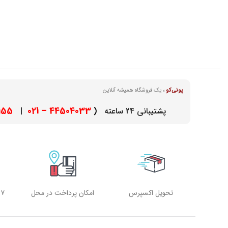
پونی‌کو
،
یک فروشگاه همیشه آنلاین
– 021
44504033 – 021
پشتیبانی 24 ساعته
(
|
تحویل اکسپرس
امکان پرداخت در محل
۷ روز هفته، ۲۴ ساعته