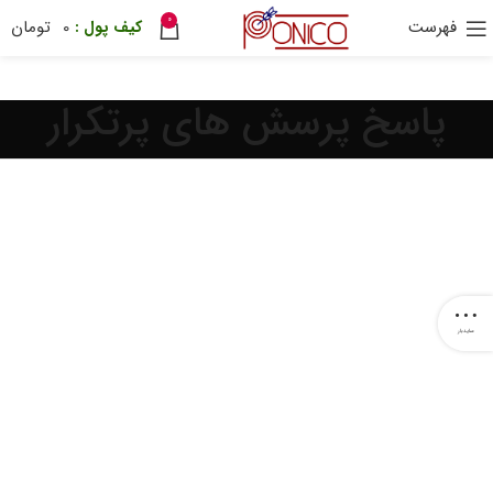
0
فهرست
0
تومان
30 هزار تومان
ترب پی
ponix
پاسخ پرسش های پرتکرار
سایدبار